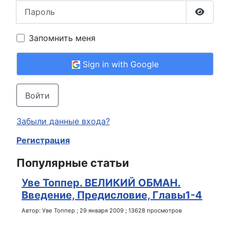
Пароль
Show P
Запомнить меня
Sign in with Google
Войти
Забыли данные входа?
Регистрация
Популярные статьи
Уве Топпер. ВЕЛИКИЙ ОБМАН.
Введение, Предисловие, Главы1-4
Автор:
Уве Топпер
;
29 января 2009
;
13628 просмотров