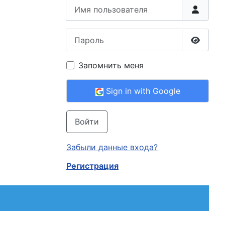
Имя пользователя
Пароль
Show P
Запомнить меня
Sign in with Google
Войти
Забыли данные входа?
Регистрация