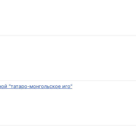
ой "татаро-монгольское иго"