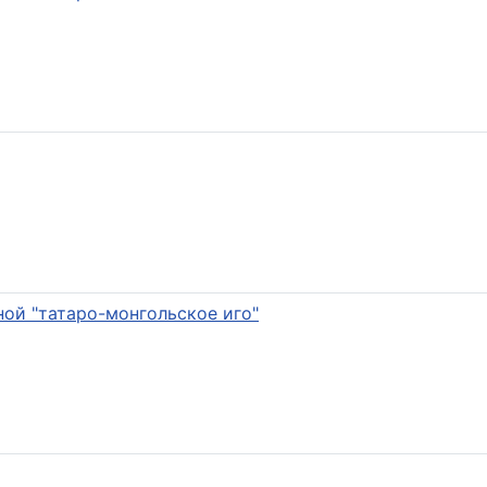
ой "татаро-монгольское иго"