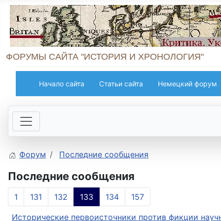
ФОРУМЫ САЙТА "ИСТОРИЯ И ХРОНОЛОГИЯ"
Начало сайта
Статьи сайта
Немецкий форум
Форум
Последние сообщения
Последние сообщения
1
131
132
133
134
157
Исторические первоисточники против фикции научн