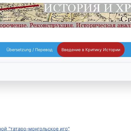
Übersetzung / Перевод
Введение в Критику Истории
ой "татаро-монгольское иго"