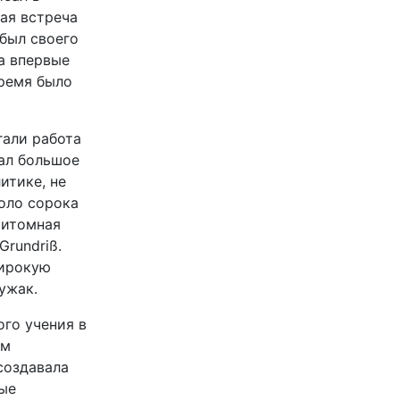
ая встреча
 был своего
а впервые
время было
гали работа
сал большое
итике, не
оло сорока
митомная
Grundriß.
широкую
ужак.
ого учения в
ым
создавала
ные