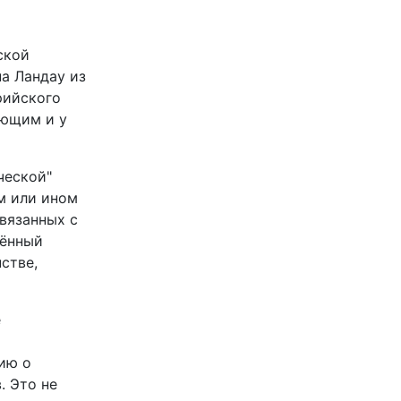
ской
а Ландау из
рийского
ующим и у
ческой"
м или ином
вязанных с
дённый
стве,
е
ию о
. Это не