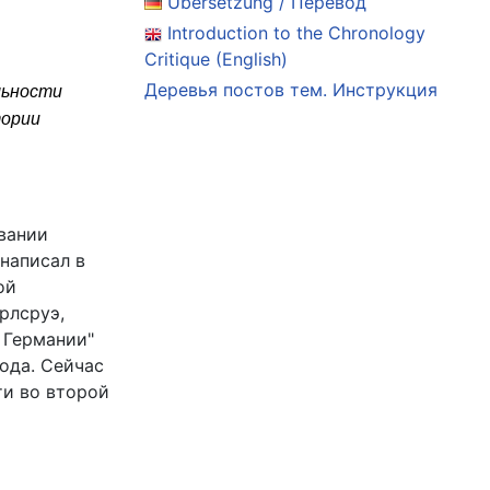
Übersetzung / Перевод
Introduction to the Chronology
Critique (English)
Деревья постов тем. Инструкция
льности
тории
вании
написал в
ой
рлсруэ,
 Германии"
года. Сейчас
ти во второй