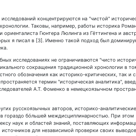
 исследований концентрируются на "чистой" историче
хронологии. Таковы, например, работы историка Роман
 и ориенталиста Гюнтера Люлинга из Гёттингена и авст
орых я писал в [3]. Именно такой подход был доминир
ка.
бных исследованиях не ограничиваются "чисто истори
икального сокращения традиционной хронологии в то
тного обозначения как историко-критических, так и с
спространяется термин "историческая аналитика", вве
ледователей А.Т. Фоменко в немецкоязычном простран
ругих русскоязычных авторов, историко-аналитически
ов гораздо бóльшей междисциплинарностью. При этом
ексу наук и областей знаний, поставляющих информац
х источников для независимой проверки своих выводов