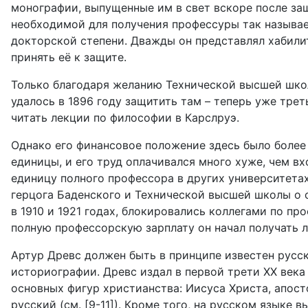
монографии, выпущенные им в свет вскоре после за
необходимой для получения профессуры так называе
докторской степени. Дважды он представлял хабил
принять её к защите.
Только благодаря желанию Технической высшей шко
удалось в 1896 году защитить там – теперь уже трет
читать лекции по философии в Карслруэ.
Однако его финансовое положение здесь было более
единицы, и его труд оплачивался много хуже, чем в
единицу полного профессора в других университетах
герцога Баденского и Технической высшей школы
о 
в 1910 и 1921 годах, блокировались коллегами по пр
полную профессорскую зарплату он начал получать л
Артур Древс должен быть в принципе известен русс
историографии. Древс издал в первой трети ХХ века
основных фигур христианства: Иисуса Христа, апост
русский (см. [9-11]).
Кроме того, на русском языке в