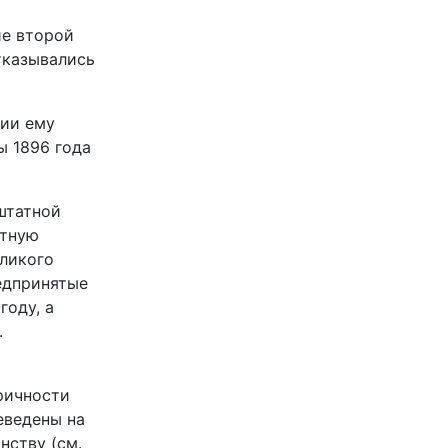
ие второй
тказывались
фии ему
ы 1896 года
штатной
атную
еликого
едпринятые
году, а
.
оричности
еведены на
нству (см.