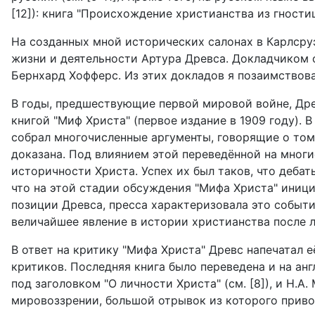
[12])
: книга "Происхождение христианства из гностиц
На созданных мной исторических салонах в Карлсру
жизни и деятельности Артура Древса. Докладчиком о
Бернхард Хофферс. Из этих докладов я позаимствова
В годы, предшествующие первой мировой войне, Древ
книгой "Миф Христа" (первое издание в 1909 году).
собрал многочисленные аргументы, говорящие о том,
доказана. Под влиянием этой переведённой на многи
историчности Христа. Успех их был таков, что деба
что на этой стадии обсуждения "Мифа Христа" иниц
позиции Древса, пресса характеризовала это событи
величайшее явление в истории христианства после
В ответ на критику "Мифа Христа" Древс напечатал 
критиков. Последняя книга было переведена и на анг
под заголовком "О личности Христа" (см. [8]), и Н.А
мировоззрении, большой отрывок из которого приво