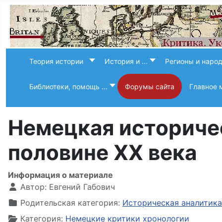
Теория истории
История и ...
Регионы и наро
Библиотеки, помощь ...
Форумы сайта
Главное 
Немецкая историчес
половине ХХ века
Информация о материале
Автор:
Евгений Габович
Родительская категория:
Историческая аналитика
Категория:
Немецкие критики хронологии