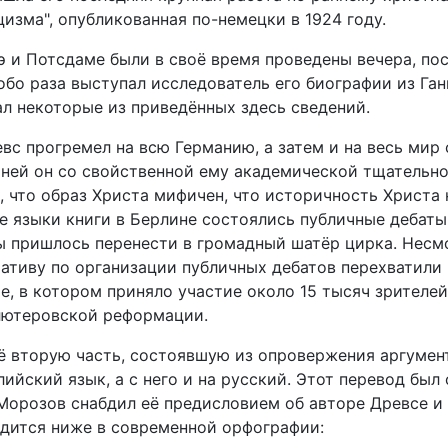
изма", опубликованная по-немецки в 1924 году.
э и Потсдаме были в своё время проведены вечера, п
бо раза выступал исследователь его биографии из Ган
л некоторые из приведённых здесь сведений.
с прогремел на всю Германию, а затем и на весь мир 
 В ней он со свойственной ему академической тщательн
 что образ Христа мифичен, что историчность Христа 
е языки книги в Берлине состоялись публичные дебаты
ты пришлось перенести в громадный шатёр цирка. Несмо
иативу по организации публичных дебатов перехватили
е, в котором приняло участие около 15 тысяч зрителей
 лютеровской реформации.
её вторую часть, состоявшую из опровержения аргумен
лийский язык, а с него и на русский. Этот перевод был
. Морозов снабдил её предисловием об авторе Древсе и 
дится ниже в современной орфографии: