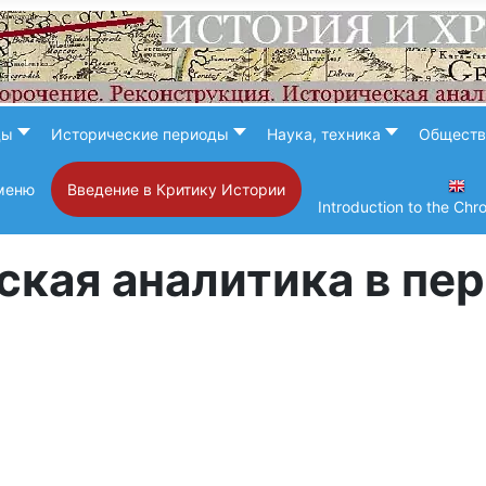
ды
Исторические периоды
Наука, техника
Обществ
меню
Введение в Критику Истории
Introduction to the Chr
кая аналитика в пе