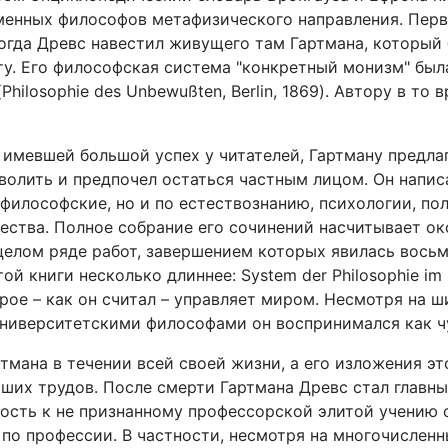
еменных философов метафизического направления. Перв
когда Древс навестил живущего там Гартмана, который
ту. Его философская система "конкретный монизм" был
hilosophie des Unbewußten, Berlin, 1869). Автору в то 
 имевшей большой успех у читателей, Гартману предла
волить и предпочел остаться частным лицом. Он напи
философские, но и по естествознанию, психологии, пол
ества.
Полное собрание его сочинений насчитывает ок
целом ряде работ, завершением которых явилась вось
й книги несколько длиннее: System der Philosophie im 
рое – как он считал – управляет миром. Несмотря на 
 университетскими философами он воспринимался как ч
тмана в течении всей своей жизни, а его изложения эт
йших трудов. После смерти Гартмана Древс стал главн
ость к не признанному профессорской элитой учению 
по профессии. В частности, несмотря на многочислен