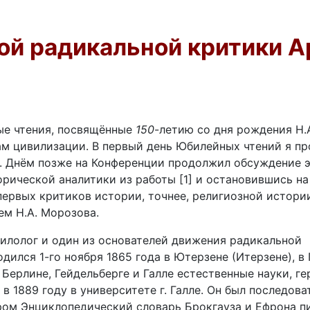
ой радикальной критики А
е чтения, посвящённые
150
-летию со дня рождения Н.
м цивилизации. В первый день Юбилейных чтений я пр
". Днём позже на Конференции продолжил обсуждение 
торической аналитики из работы
[1] и остановившись на
первых критиков истории, точнее, религиозной истории
ем Н.А. Морозова.
филолог и один из основателей движения радикальной
родился 1-го ноября 1865 года в Ютерзене (Итерзене), в
 Берлине, Гейдельберге и Галле естественные науки, г
 1889 году в университете г. Галле. Он был последова
ром Энциклопедический словарь Брокгауза и Ефрона п