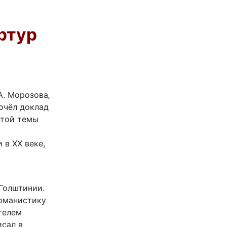
ртур
А. Морозова
,
очёл доклад
этой темы
 в ХХ веке,
 Голштинии.
ерманистику
телем
исал в