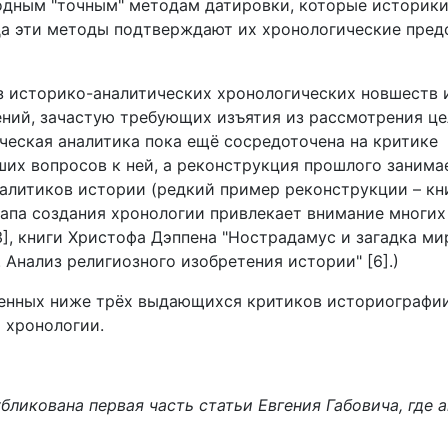
одным "точным" методам датировки, которые историки
да эти методы подтверждают их хронологические пред
з историко-аналитических хронологических новшеств 
ний, зачастую требующих изъятия из рассмотрения ц
ческая аналитика пока ещё сосредоточена на критике
их вопросов к ней, а реконструкция прошлого занима
алитиков истории (редкий пример реконструкции – кн
 этапа создания хронологии привлекает внимание многи
3], книги Христофа Дэппена "Нострадамус и загадка м
 Анализ религиозного изобретения истории" [6].)
енных ниже трёх выдающихся критиков историографии
а хронологии.
бликована первая часть статьи Евгения Габовича, где 