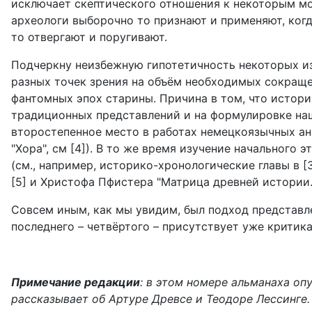
исключает скептического отношения к некоторым м
археологи выборочно то признают и применяют, ког
то отвергают и поругивают.
Подчеркну неизбежную гипотетичность некоторых и
разных точек зрения на объём необходимых сокраще
фантомных эпох старины. Причина в том, что истори
традиционных представлений и на формулировке наш
второстепенное место в работах немецкоязычных ан
"Хора", см [4]). В то же время изучение начального
(см., например, историко-хронологические главы в [
[5] и Христофа Пфистера "Матрица древней истории.
Совсем иным, как мы увидим, был подход представл
последнего – четвёртого – присутствует уже критик
Примечание редакции
: в этом номере альманаха опу
рассказывает об Артуре Древсе и Теодоре Лессинге.