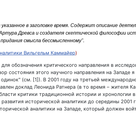
в указанное в заголовке время. Содержит описание деяте
 Артура Древса и создателя скептической философии ис
 придания смысла бессмысленному".
аналитики Вильгельм Каммайер
)
 для обозначения критического направления в исследо
р состояния этого научного направления на Западе я 
динок" (см. [1]). В 2001 году на третьей международн
влен доклад Леонида Ратнера (в то время – жителя Ка
области критики традиционной истории и хронологии в
р развития исторической аналитики до середины 2001 
торической аналитики на Западе, который должен вой