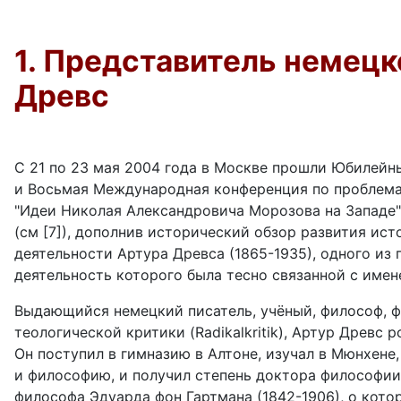
1. Представитель немецк
Древс
С 21 по 23 мая 2004 года в Москве прошли
Юбилейны
и Восьмая Международная конференция по проблема
"Идеи Николая Александровича Морозова на Западе
(см
[7]), дополнив исторический обзор развития ис
деятельности Артура Древса (1865-1935), одного из 
деятельность которого была тесно связанной с имен
Выдающийся немецкий писатель,
учёный, философ, 
теологической критики (Radikalkritik), Артур Древс 
Он поступил в гимназию в Алтоне, изучал в Мюнхене,
и философию, и получил степень доктора философии в
философа Эдуарда фон Гартмана (1842-1906), о кото