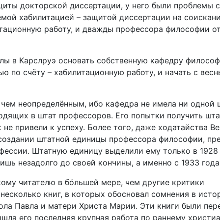
щиты докторской диссертации, у него были проблемы с
мой хабилитацией – защитой диссертации на соискан
итационную работу, и дважды профессора философии о
лы в Карслруэ основать собственную кафедру филосо
ью по счёту – хабилитационную работу, и начать с весн
 чем неопределённым, ибо кафедра не имела ни одной 
ходящих в штат профессоров. Его попытки получить шт
 не привели к успеху. Более того, даже ходатайства В
создании штатной единицы профессора философии, пр
офессии. Штатную единицу выделили ему только в 1928 
ишь незадолго до своей кончины, а именно с 1933 года
кому читателю в бóльшей мере, чем другие критики
 несколько книг, в которых обосновал сомнения в ист
ола Павла и матери Христа Марии. Эти книги были пер
ышла его последняя крупная работа по раннему христиа