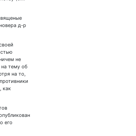
освященые
новера д-р
своей
остью
ничем не
 на тему об
тря на то,
 противники
, как
тов
 опубликован
о его