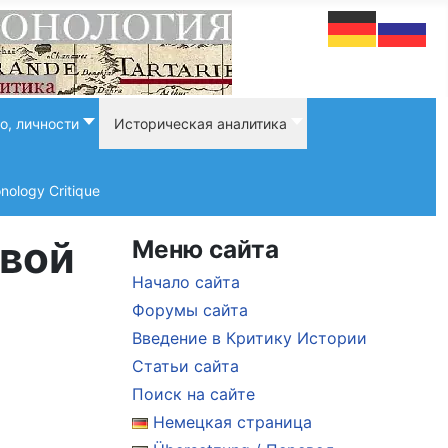
о, личности
Историческая аналитика
onology Critique
рвой
Меню сайта
Начало сайта
Форумы сайта
Введение в Критику Истории
Статьи сайта
Поиск на сайте
Немецкая страница