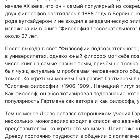
начале ХХ века, что он – самый популярный из совр
двух философов состоялась в 1888 году в Берлине, 
рода аутсайдером и не входил в академическую эли
изложена им в книге "Философия бессознательного" (P
около 27 лет.
После выхода в свет "Философии подсознательного",
в университетах, однако юный философ мог себе поз
число книг на самые разные темы, причём не только 
был чужд актуальным проблемам человеческого общ
томов. Конкретный монизм был развит Гартманом в 
"Система философии" (1906-1909). Немецкий титул это
Как философ, он абсолютизировал подсознание, кото
популярность Гартмана как автора и как философа,
Тем не менее Древс остался сторонником учения Гар
нескольких монографиях входят в список его важне
представителем "конкретного монизма". Приверженн
Древсу постоянно трудности в общении с коллегами 