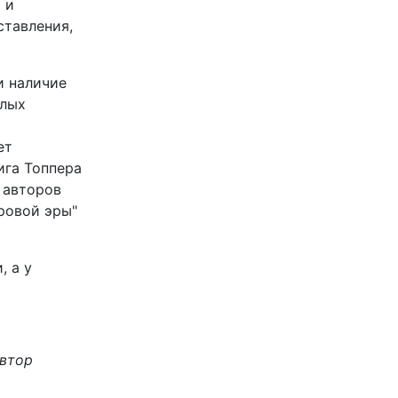
 и
ставления,
и наличие
елых
ет
ига Топпера
х авторов
ировой эры"
, а у
автор