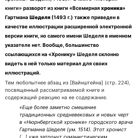
книги»
разворот из книги «Всемирная
хроника
»
Гартмана
Шеделя
(1493 г.) также приведен в
качестве иллюстрации расширенной электронной
версии книги, но самого имени Шеделя в именном
указателе нет. Вообще, большинство
ссылающихся на «Хронику» Шеделя склонно
видеть в ней только материал для своих
иллюстраций.
Тем любопытнее абзац из [Вайнштейна] (стр. 224),
посвященный рассматриваемой книге и
содержащий реакцию на ее содержание.
«Еще более заметно смешение
традиционных средневековых и новых черт
в «Нюрнбергской хронике» городского врача
Гартманна Шеделя (ум. 1514). Этот хронист
[
…
]
уже затронут гуманистическим