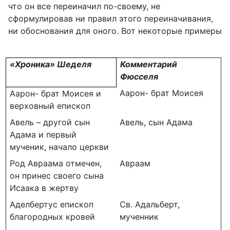
что он все переиначил по-своему, не
сформулировав ни правил этого переиначивания,
ни обоснования для оного. Вот некоторые примеры
«Хроника» Шеделя
Комментарий
Фюсселя
Аарон- брат Моисея
Аарон- брат Моисея и
верховный епископ
Авель – другой сын
Авель, сын Адама
Адама и первый
мученик, начало церкви
Род Авраама отмечен,
Авраам
он принес своего сына
Исаака в жертву
Аделбертус епископ
Св. Адальберт,
благородных кровей
мученник