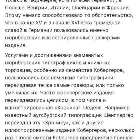
только в Нюрнберге, но и по всей Германии, в
Польше, Венгрии, Италии, Швейцарии и Франции.
Этому немало способствовало то обстоятельство,
что в конце
XV
и в начале
XVI
века громадной
славой в Германии пользовались именно
нюрнбергские иллюстрированные гравюрами
издания.
Услугами и достижениями знаменитых
нюрнбергских типографщиков и книжных
торговцев, особенно из семейства Кобергеров,
пользовались все немецкие типографщики,
переиздавая те же самые гравюры, или только
уменьшая их. Часто нюрнбергские издания
переиздавались целиком, в том числе и
иллюстрированная «Хроника» Шеделя. Например
известный аугсбургский типографщик Шенппергер
переиздал эту «Хронику», как и другие
иллюстрированные издания Кобергеров, несколько
раз. После смерти Кобергера предприятие пришло