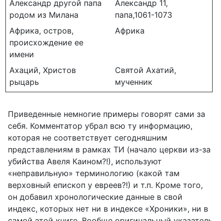
Александр другой папа
Александр 11,
родом из Милана
папа,1061-1073
Африка, остров,
Африка
происхождение ее
имени
Ахаций, Христов
Святой Ахатий,
рыцарь
мученник
Приведенные немногие примеры говорят сами за
себя. Комментатор убрал всю ту информацию,
которая не соответствует сегодняшним
представлениям в рамках ТИ (начало церкви из-за
убийства Авеля Каином?!), используют
«неправильную» терминологию (какой там
верховный епископ у евреев?!) и т.п. Кроме того,
он добавил хронологические данные в свой
индекс, которых нет ни в индексе «Хроники», ни в
самой этой книге. Вообще оригинальный указатель