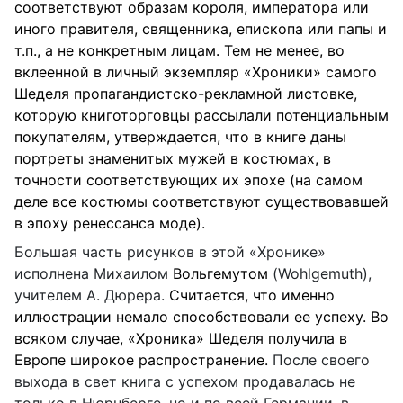
соответствуют образам короля, императора или
иного правителя, священника, епископа или папы и
т.п., а не конкретным лицам. Тем не менее, во
вклеенной в личный экземпляр «Хроники» самого
Шеделя пропагандистско-рекламной листовке,
которую книготорговцы рассылали потенциальным
покупателям, утверждается, что в книге даны
портреты знаменитых мужей в костюмах, в
точности соответствующих их эпохе (на самом
деле все костюмы соответствуют существовавшей
в эпоху ренессанса моде).
Большая часть рисунков в этой «Хронике»
исполнена Михаилом
Вольгемутом
(
Wohlgemuth
),
учителем А. Дюрера.
Считается, что именно
иллюстрации немало способствовали ее успеху. Во
всяком случае, «Хроника» Шеделя получила в
Европе широкое распространение.
После своего
выхода в свет книга с успехом продавалась не