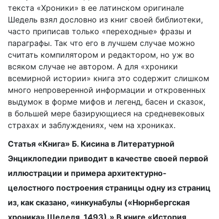
текста «Хроники» в ее латинском оригинале
Шедель взял дословно из книг своей библиотеки,
часто
приписав только «переходные» фразы и
параграфы. Так что его в лучшем случае можно
считать компилятором и редактором, но уж во
всяком случае не автором. А для «хроники
всемирной истории» книга это содержит слишком
много непроверенной информации и откровенных
выдумок в форме мифов и легенд, басен и сказок,
в большей мере базирующиеся на средневековых
страхах и заблуждениях, чем на хрониках.
Статья «Книга» Б. Кисина в Литературной
Энциклопедии приводит в качестве своей первой
иллюстрации и примера архитектурно-
целостного построения страницы одну из страниц
из, как сказано, «инкунабулы («Нюрнбергская
хроника» Шеделя, 1493).» В книге «История