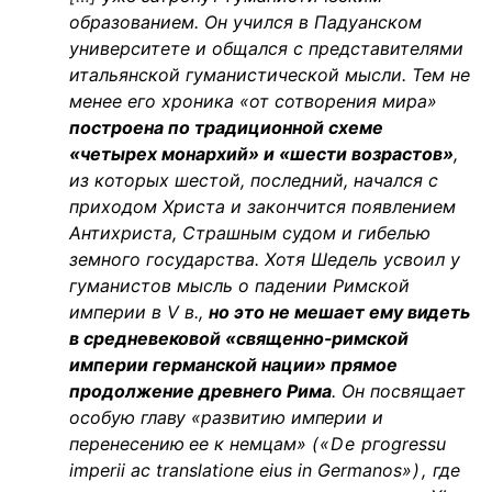
образованием. Он учился в Падуанском
университете и общался с представителями
итальянской гуманистической мысли. Тем не
менее его хроника «от сотворения мира»
построена по традиционной схеме
«четырех монархий» и «шести возрастов»
,
из которых шестой, последний, начался с
приходом Христа и закончится появлением
Антихриста, Страшным судом и гибелью
земного государства. Хотя Шедель усвоил у
гуманистов мысль о падении Римской
империи в
V
в.,
но это не ме
шает ему видеть
в средневековой «священно-римской
империи
германской нации» прямое
продолжение древнего Рима
. Он по
свящает
особую главу «развитию империи и
перенесению ее
к немцам»
(«
D
е
рго
gr
е
ssu
imperii
ac
translatione
eius
in
Germanos
»),
где