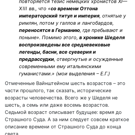
повторяется тезис немецких хронистов
XI
—
XIII
вв., что «
со времени Оттона
императорский титул и империя
, отнятые у
римлян, потом у галлов и лангобардов,
переносятся в Германию
, где пребывают и
поныне». Помимо этого,
в хронике Шеделя
воспроизведены все средневековые
легенды, басни, все суеверия и
предрассудки
, отвергнутые и осужденные
современными ему итальянскими
гуманистами.» (мои выделения – Е.Г.)
Отмеченные Вайнштейном шесть возрастов – это
части прошлого, так сказать, исторические
возрасты человечества. Всего же у Шеделя не
шесть, а семь или даже восемь
возрастов.
Седьмой возраст описывает будущее: время до
Страшного Суда. А за ним следует совсем краткое
описание времени от Страшного Суда до конца
света.