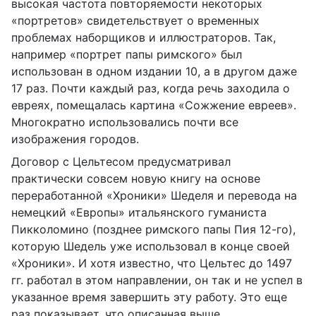
высокая частота повторяемости некоторых
«портретов» свидетельствует о временных
проблемах наборщиков и иллюстраторов. Так,
например «портрет папы римского» был
использован в одном издании 10, а в другом даже
17 раз. Почти каждый раз, когда речь заходила о
евреях, помещалась картина «Сожжение евреев».
Многократно использовались почти все
изображения городов.
Договор с Цельтесом предусматривал
практически совсем новую книгу на основе
переработанной «Хроники» Шеделя и перевода на
немецкий «Европы» итальянского гуманиста
Пикколомино (позднее римского папы Пия 12-го),
которую Шедель уже использовал в конце своей
«Хроники». И хотя известно, что Цельтес до 1497
гг. работал в этом направлении, он так и не успел в
указанное время завершить эту работу. Это еще
раз показывает, что описанная выше