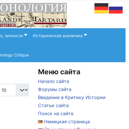
о, личности
Историческая аналитика
onology Critique
Меню сайта
Начало сайта
л-во строк:
Форумы сайта
Введение в Критику Истории
Статьи сайта
Поиск на сайте
Немецкая страница