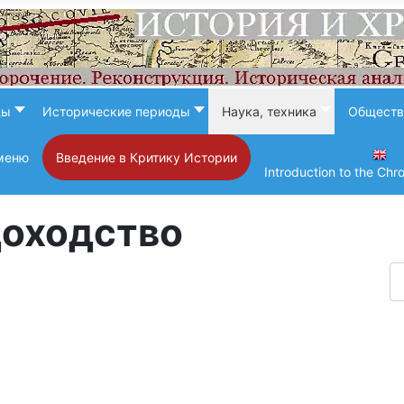
ды
Исторические периоды
Наука, техника
Обществ
меню
Введение в Критику Истории
Introduction to the Chr
доходство
Ко