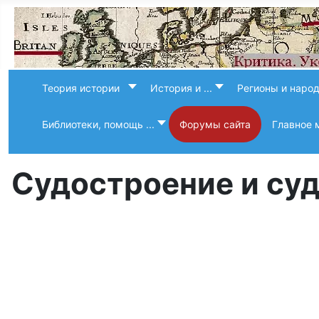
Теория истории
История и ...
Регионы и наро
Библиотеки, помощь ...
Форумы сайта
Главное 
Судостроение и су