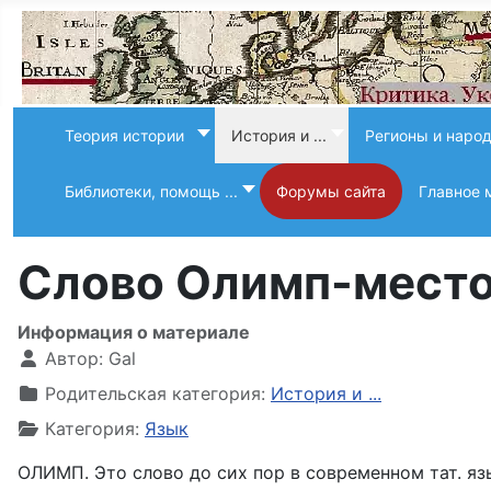
Теория истории
История и ...
Регионы и наро
Библиотеки, помощь ...
Форумы сайта
Главное 
Слово Олимп-место
Информация о материале
Автор:
Gal
Родительская категория:
История и ...
Категория:
Язык
ОЛИМП. Это слово до сих пор в современном тат. яз