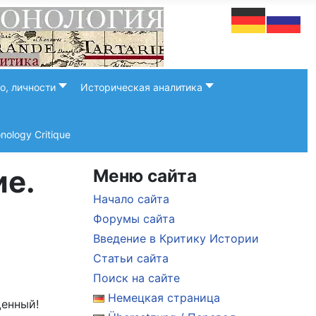
о, личности
Историческая аналитика
onology Critique
ие.
Меню сайта
Начало сайта
Форумы сайта
Введение в Критику Истории
Статьи сайта
Поиск на сайте
Немецкая страница
щенный!