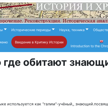
ды
Исторические периоды
Наука, техника
Обществ
меню
Введение в Критику Истории
Introduction to the Chr
 где обитают знающ
ыке используется как "галим"-учёный,, знающий.посвя