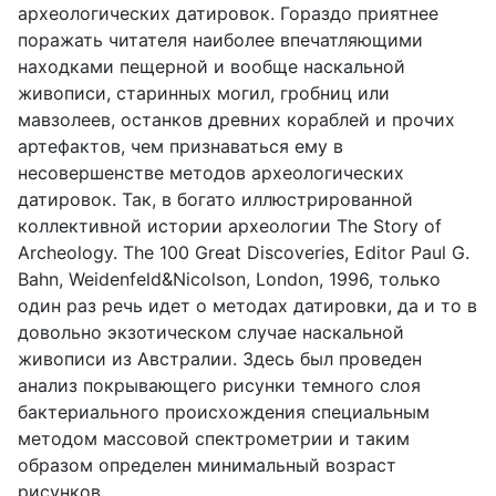
археологических датировок. Гораздо приятнее
поражать читателя наиболее впечатляющими
находками пещерной и вообще наскальной
живописи, старинных могил, гробниц или
мавзолеев, останков древних кораблей и прочих
артефактов, чем признаваться ему в
несовершенстве методов археологических
датировок. Так, в богато иллюстрированной
коллективной истории археологии
The
Story
of
Archeology
.
The
100
Great
Discoveries
,
Editor
Paul
G
.
Bahn
,
Weidenfeld
&
Nicolson
,
London
, 1996, только
один раз речь идет о методах датировки, да и то в
довольно экзотическом случае наскальной
живописи из Австралии. Здесь был проведен
анализ покрывающего рисунки темного слоя
бактериального происхождения специальным
методом массовой спектрометрии и таким
образом определен минимальный возраст
рисунков.