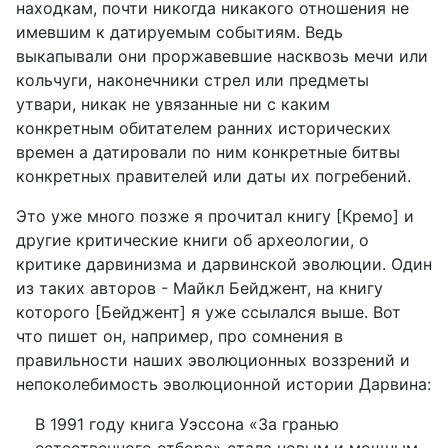
находкам, почти никогда никакого отношения не
имевшим к датируемым событиям. Ведь
выкапывали они проржавевшие насквозь мечи или
кольчуги, наконечники стрел или предметы
утвари, никак не увязанные ни с каким
конкретным обитателем ранних исторических
времен а датировали по ним конкретные битвы
конкретных правителей или даты их погребений.
Это уже много позже я прочитал книгу [Кремо] и
другие критические книги об археологии, о
критике дарвинизма и дарвинской эволюции. Один
из таких авторов - Майкл Бейджент, на книгу
которого [Бейджент] я уже ссылался выше. Вот
что пишет он, например, про сомнения в
правильности наших эволюционных воззрений и
непоколебимость эволюционной истории Дарвина:
В 1991 году книга Уэссона «За гранью
естественного отбора» стала новым и мощным