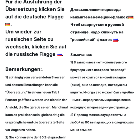
Für die Ausführung der
Übersetzung klicken Sie
Для выполнения перевода
auf die deutsche Flagge
нажмите на немецкий флажок
.
.
Чтобы вернуться к русской
Um wieder zur
странице,
надо кликнуть на
russischen Seite zu
"российский" флажок
.
wechseln, klicken Sie auf
die russische Flagge
.
Замечания:
1) В зависимости от используемого
Bemerkungen:
.
браузера и его настроек "перевод"
1) abhängig vom verwendeten Browser
может открыться в новой вкладке
und dessen Einstellungen kann die
(окне), а не во вкладке, которую вы
"Übersetzung" in einem neuen Tab /
видите. Иногда это может быть удобно
Fenster geöffnet werden und nicht in der
- иметь перед глазами одновременно
Ansicht, die Sie gerade sehen. Manchmal
исходную и переведенную страницы.
kann es praktisch sein, gleichzeitig die
2) Перевод можно осуществить на
ursprüngliche und die übersetzte Seite
любой из 80 выпадающих в следующем
vor Augen zu haben.
меню языков:
2) Sie können eine der 80 Zielsprache in