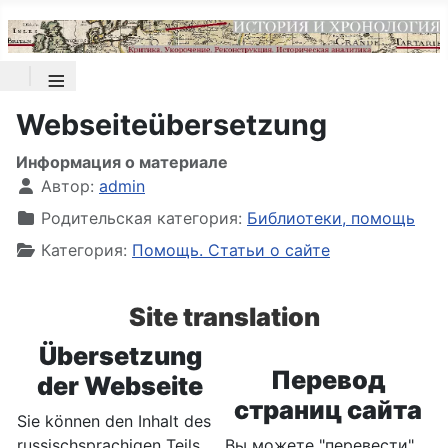
≡
Webseiteübersetzung
Информация о материале
Автор:
admin
Родительская категория:
Библиотеки, помощь
Категория:
Помощь. Статьи о сайте
Site translation
Übersetzung
Перевод
der Webseite
страниц сайта
Sie können den Inhalt des
russischsprachigen Teils
Вы можете "перевести"