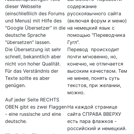
dieser Webseite
содержание
(einschließlich des Forums
русскоязычного сайта
und Menus) mit Hilfe des
(включая форум и меню)
"Google Übersetzer“ in die
на немецкий язык с
deutsche Sprache
помощью "Переводчика
"übersetzen" lassen.
Гугл".
Die Übersetzung ist sehr
Перевод происходит
schnell, bekanntlich aber
почти мгновенно, но,
nicht von hoher Qualität.
конечно, не отличается
Für das Verständnis der
высоким качеством. Тем
Texte sollte es aber
не менее, понять суть
genügen.
текстов, при желании,
можно.
Auf jeder Seite RECHTS
OBEN gibt es zwei Flaggen
На каждой странице
- eine russische und eine
сайта СПРАВА ВВЕРХУ
deutsche.
есть пара флажков -
российский и немецкий.