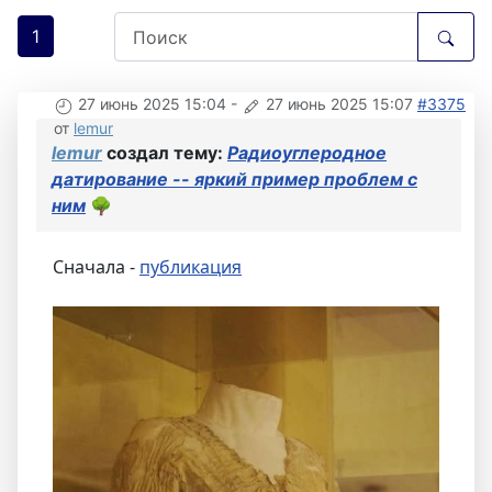
1
27 июнь 2025 15:04
-
27 июнь 2025 15:07
#3375
от
lemur
lemur
создал тему:
Радиоуглеродное
датирование -- яркий пример проблем с
ним
🌳
Сначала -
публикация