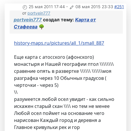
25 мая 2011 17:44
-
08 мая 2015 23:33
#251
от
portvein777
portvein777
создал тему:
Карта от
Стафеева
🌳
history-maps.ru/pictures/all_1/small_887
Еще карта с атосского (афонского)
монастыря и Нашей географии птол \\\\\\\\
сравение опять в развертке \\\\\\ \\\\\\моя
разграфка через 10 Обычных градусов (
черточки - через 5)
\\
разумеется любой осел увидит - как сильно
искажен старый скан \\\\ но тем не менее
Любой осел поймет на основание чего
нарисован Каждый город и деревня а
Главное кривульки рек и гор