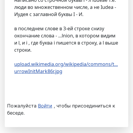
написано со строчной буквы l - л ludeae т.е.
люди во множественном числе, а не Iudea -
Иудея с заглавной буквы I - И.
в последнем слове в 3-ей строке снизу
окончание слова - ...lnion, в котором видим
и l, и i , где буква i пишется в строку, а l выше
строки.
upload.wikimedia.org/wikipedia/commons/t...
urrowInitMark86r.jpg
Пожалуйста
Войти
, чтобы присоединиться к
беседе.