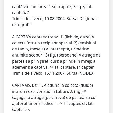
captá vb. ind. prez. 1 sg. captéz, 3 sg. şi pl.
capteáză
Trimis de siveco, 10.08.2004. Sursa: Dicţionar
ortografic
A CAPT//Á captaéz tranz. 1) (lichide, gaze) A
colecta într-un recipient special. 2) (emisiuni
de radio, mesaje) A intercepta, urmărind
anumite scopuri. 3) fig. (persoane) A atrage de
partea sa prin şiretlicuri; a prinde în mreji; a
ademeni; a captiva. /<lat. captare, fr. capter
Trimis de siveco, 15.11.2007. Sursa: NODEX
CAPTÁ vb. I. tr. 1. A aduna, a colecta (fluide)
într-un rezervor sau în tuburi. 2. (fig.) A
câştiga, a atrage (pe cineva) de partea sa cu
ajutorul unor şiretlicuri. << fr. capter, cf. lat.
captare>.