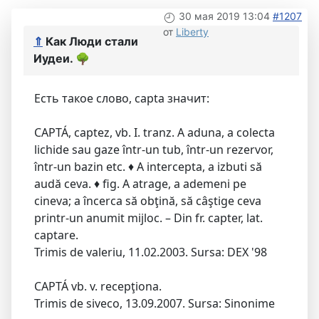
30 мая 2019 13:04
#1207
от
Liberty
⇑
Как Люди стали
Иудеи.
🌳
Есть такое слово, capta значит:
CAPTÁ, captez, vb. I. tranz. A aduna, a colecta
lichide sau gaze într-un tub, într-un rezervor,
într-un bazin etc. ♦ A intercepta, a izbuti să
audă ceva. ♦ fig. A atrage, a ademeni pe
cineva; a încerca să obţină, să câştige ceva
printr-un anumit mijloc. – Din fr. capter, lat.
captare.
Trimis de valeriu, 11.02.2003. Sursa: DEX '98
CAPTÁ vb. v. recepţiona.
Trimis de siveco, 13.09.2007. Sursa: Sinonime