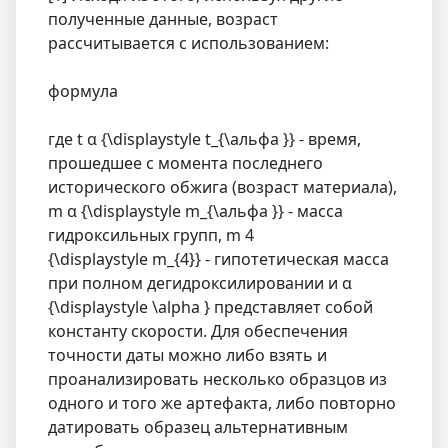
полученные данные, возраст
рассчитывается с использованием:
формула
где t α {\displaystyle t_{\альфа }} - время,
прошедшее с момента последнего
исторического обжига (возраст материала),
m α {\displaystyle m_{\альфа }} - масса
гидроксильных групп, m 4
{\displaystyle m_{4}} - гипотетическая масса
при полном дегидроксилировании и α
{\displaystyle \alpha } представляет собой
константу скорости. Для обеспечения
точности даты можно либо взять и
проанализировать несколько образцов из
одного и того же артефакта, либо повторно
датировать образец альтернативным