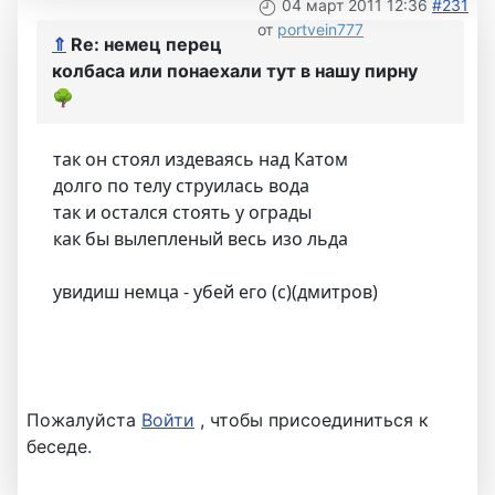
04 март 2011 12:36
#231
от
portvein777
⇑
Re: немец перец
колбаса или понаехали тут в нашу пирну
🌳
так он стоял издеваясь над Катом
долго по телу струилась вода
так и остался стоять у ограды
как бы вылепленый весь изо льда
увидиш немца - убей его (с)(дмитров)
Пожалуйста
Войти
, чтобы присоединиться к
беседе.