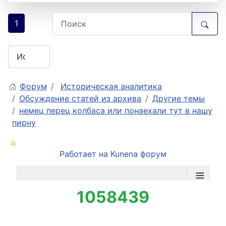
1
Форум
Историческая аналитика
Обсуждение статей из архива
Другие темы
немец перец колбаса или понаехали тут в нашу
пирну
Работает на
Kunena форум
≡
1058439