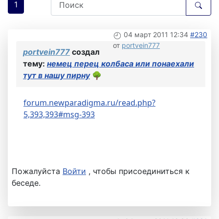
1
04 март 2011 12:34
#230
от
portvein777
portvein777
создал
тему:
немец перец колбаса или понаехали
тут в нашу пирну
🌳
forum.newparadigma.ru/read.php?
5,393,393#msg-393
Пожалуйста
Войти
, чтобы присоединиться к
беседе.