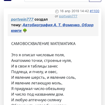
16 апр 2019 14:42
#1100
от
portvein777
portvein777
создал
тему:
Автобиография А. Т. Фоменко. Обзор
книги
🌳
САМОВОСХВАЛЕНИЕ МАТЕМАТИКА
Это я описал числовые поля,
Анатомию точки, строенье нуля,
И в свои я таблицы занес
Подлеца, и пчелу, и овес,
И явление шерсть, и явление соль,
И явление летающую моль,
Я придумал число-обезьянку
И число под названием дом.
И любую аптечную склянку