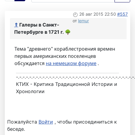
26 авг 2015 22:50
#557
от
lemur
⇑
Галеры в Санкт-
Петербурге в 1721 г.
🌳
Тема "древнего" кораблестроения времен
первых американских поселенцев
обсуждается
на немецком форуме
.
-.-.-.-.-.-.-.-.-.-.-.-.-.-.-.-.-.-.-.-.-.-.-.-.-.-.-.-.-.-.-.-.-.-.-.-
КТИХ - Критика Традиционной Истории и
Хронологии
Пожалуйста
Войти
, чтобы присоединиться к
беседе.