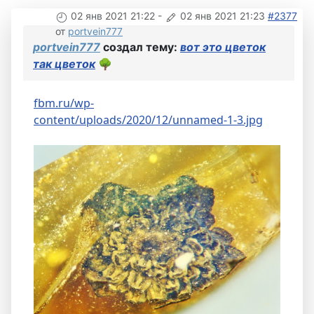
02 янв 2021 21:22
-
02 янв 2021 21:23
#2377
от
portvein777
portvein777
создал тему:
вот это цветок
так цветок
🌳
fbm.ru/wp-
content/uploads/2020/12/unnamed-1-3.jpg