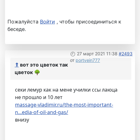
Пожалуйста
Войти
, чтобы присоединиться к
беседе.
27 март 2021 11:38
#2493
от
portvein777
⇑
вот это цветок так
цветок
🌳
секи лемур как на мене училки ссы лаюца
не прошло и 10 лет
massage-vladimir.ru/the-most-important-
n...edia-of-oil-and-gas/
внизу