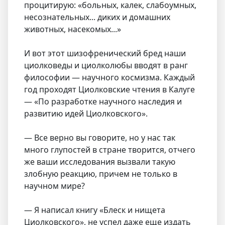
процитирую: «больных, калек, слабоумных,
несознательных... диких и домашних
животных, насекомых...»
И вот этот шизофренический бред наши
циолковеды и циолколюбы вводят в ранг
философии — научного космизма. Каждый
год проходят Циолковские чтения в Калуге
— «По разработке научного наследия и
развитию идей Циолковского».
— Все верно вы говорите, но у нас так
много глупостей в стране творится, отчего
же ваши исследования вызвали такую
злобную реакцию, причем не только в
научном мире?
— Я написал книгу «Блеск и нищета
Циолковского», не успел даже еще издать