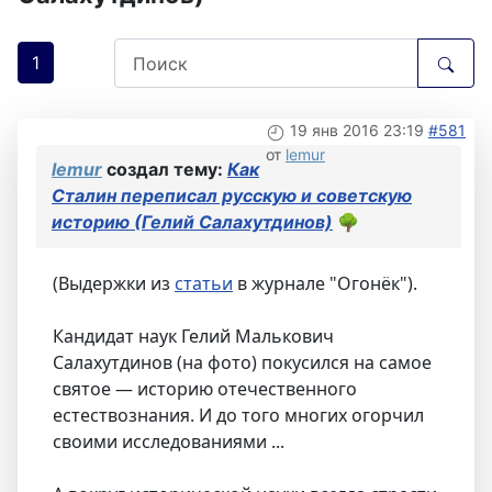
1
19 янв 2016 23:19
#581
от
lemur
lemur
создал тему:
Как
Сталин переписал русскую и советскую
историю (Гелий Салахутдинов)
🌳
(Выдержки из
статьи
в журнале "Огонёк").
Кандидат наук Гелий Малькович
Салахутдинов (на фото) покусился на самое
святое — историю отечественного
естествознания. И до того многих огорчил
своими исследованиями ...