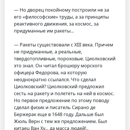
— Но дворец покойному построили не за
его «философские» труды, а за принципы
реактивного движения, за космос, за
придуманные им ракеты...
— Ракеты существовали с XIII века. Причем
не придуманные, а реальные,
твердотопливные, пороховые. Циолковский
это знал. Он читал брошюру морского
офицера Федорова, на которую
неоднократно ссылался. Что сделал
Циолковский? Циолковский предложил
сесть на ракету и полететь на ней в космос.
Но первое предложение по этому поводу
сделал физик и писатель Сирано де
Бержерак еще в 1648 году. Дальше был
Жюль Верн с тем же предложением. Был
китаец Ван Ху... да масса людей!..