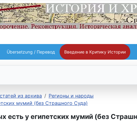
Übersetzung / Перевод
Введение в Критику Истории
статей из архива
Регионы и народы
етских мумий (без Страшного Суда)
х есть у египетских мумий (без Страш