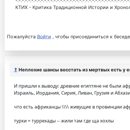
-.-.-.-.-.-.-.-.-.-.-.-.-.-.-.-.-.-.-.-.-.-.-.-.-.-.-.-.-.-.-.-.-.-.-.-
КТИХ - Критика Традиционной Истории и Хроно
Пожалуйста
Войти
, чтобы присоединиться к беседе
⇑
Неплохие шансы восстать из мертвых есть у 
И пришли к выводу: древние египтяне не были афр
Израиль, Иордания, Сирия, Ливан, Грузия и Абхази
что есть африканцы \\\\ живущие в провинции афр
турки = туррекады -- жили там где ща хохлы