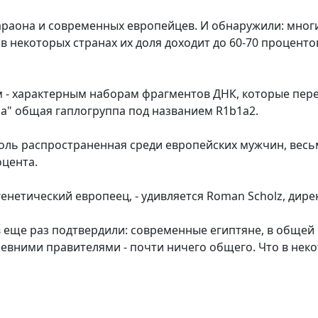
раона и современных европейцев. И обнаружили: многи
в некоторых странах их доля доходит до 60-70 процентов
 - характерным наборам фрагментов ДНК, которые пере
а" общая гаплогруппа под названием R1b1a2.
оль распространенная среди европейских мужчин, весьм
оцента.
генетический европеец, - удивляется Roman Scholz, дире
 еще раз подтвердили: современные египтяне, в общей 
ревними правителями - почти ничего общего. Что в нек