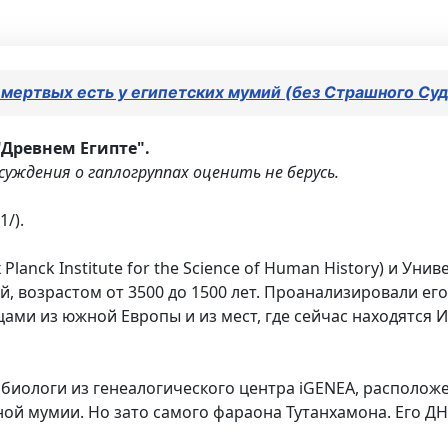
 мертвых есть у египетских мумий (без Страшного Суд
"Древнем Египте".
суждения о гаплогруппах оценить не берусь.
1/).
anck Institute for the Science of Human History) и Унив
, возрастом от 3500 до 1500 лет. Проанализировали его
ами из южной Европы и из мест, где сейчас находятся И
биологи из генеалогического центра iGENEA, располож
ой мумии. Но зато самого фараона Тутанхамона. Его ДНК