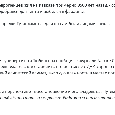
европейцев жил на Кавказе примерно 9500 лет назад, - с
добрался до Египта и выбился в фараоны.
в, предки Тутанхамона, да и он сам были лицами кавказс
 из университета Тюбингена сообщил в журнале Nature C
ели, удалось восстановить полностью. Их ДНК хорошо с
кий египетский климат, высокую влажность в местах п
ой перспективе - восстановление и его владельца. Путе
а-нибудь восстать из мертвых. Ради этого они и станов