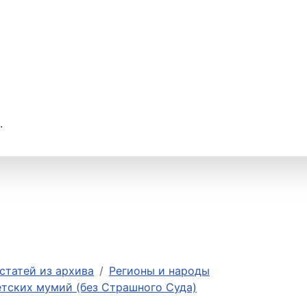
.
статей из архива
Регионы и народы
етских мумий (без Страшного Суда)