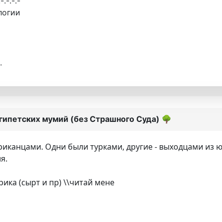
.-.-.-.-
логии
.
египетских мумий (без Страшного Суда)
🌳
иканцами. Одни были турками, другие - выходцами из ю
я.
ика (сырт и пр) \\читай мене