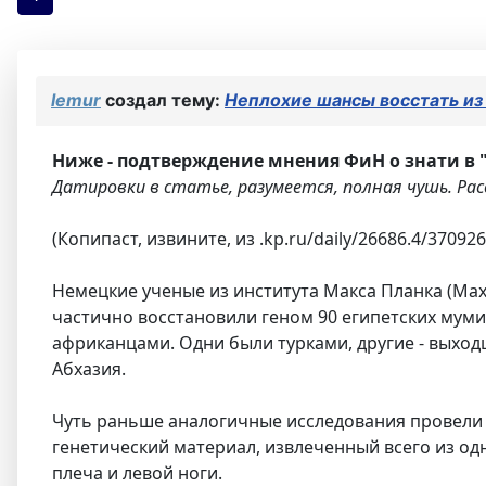
lemur
создал тему:
Неплохие шансы восстать из
Ниже - подтверждение мнения ФиН о знати в 
Датировки в статье, разумеется, полная чушь. Рас
(Копипаст, извините, из .kp.ru/daily/26686.4/370926
Немецкие ученые из института Макса Планка (Max Pl
частично восстановили геном 90 египетских мумий
африканцами. Одни были турками, другие - выходц
Абхазия.
Чуть раньше аналогичные исследования провели 
генетический материал, извлеченный всего из одн
плеча и левой ноги.