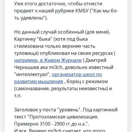
Уже этого достаточно, чтобы отнести
предмет к нашей рубрике КМБУ ("Как мы бл-
ть удивлены").
Но данный случай особенный (для меня).
Картинку "быка" (хотя под быка
стилизована только верхняя часть
туловища) опубликовал на своих ресурсах (
например, в Живом Журнале
) Дмитрий
Чернышев ака mi3ch, довольно известный
"интеллектуал",
организатор школ по
развитию мышления
, борец с режимом
(самоназвание, результаты неизвестны) и
т.п.
Заголовок у поста "уровень". Под картинкой
текст "
Протоэламская цивилизация.
Примерно 3100 - 2900 гг до н.э.".
И все. Видимо
mi3ch считает, что этого