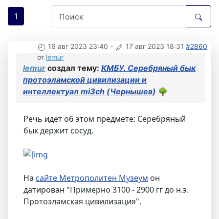
1
16 авг 2023 23:40
-
17 авг 2023 18:31
#2860
от
lemur
lemur
создал тему:
КМБУ. Серебряный бык
протоэламской цивилизации и
интеллектуал mi3ch (Чернышев)
🌳
Речь идет об этом предмете:
Серебряный
бык держит сосуд.
На
сайте Метрополитен Музеум
он
датирован "
Примерно 3100 - 2900 гг до н.э.
Протоэламская цивилизация".