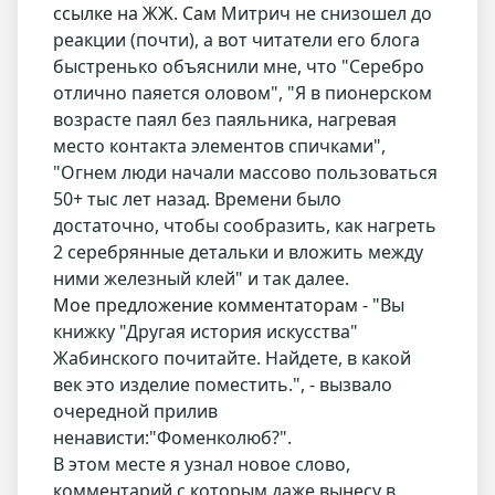
ссылке на ЖЖ. Сам
Митрич не снизошел до
реакции (почти), а вот читатели его блога
быстренько объяснили мне, что "Серебро
отлично паяется оловом", "Я в пионерском
возрасте паял без паяльника, нагревая
место контакта элементов спичками",
"Огнем люди начали массово пользоваться
50+ тыс лет назад. Времени было
достаточно, чтобы сообразить, как нагреть
2 серебрянные детальки и вложить между
ними железный клей" и так далее.
Мое предложение комментаторам - "
Вы
книжку "Другая история искусства"
Жабинского почитайте. Найдете, в какой
век это изделие поместить.", - вызвало
очередной прилив
ненависти:"Фоменколюб?".
В этом месте я узнал новое слово,
комментарий с которым даже вынесу в