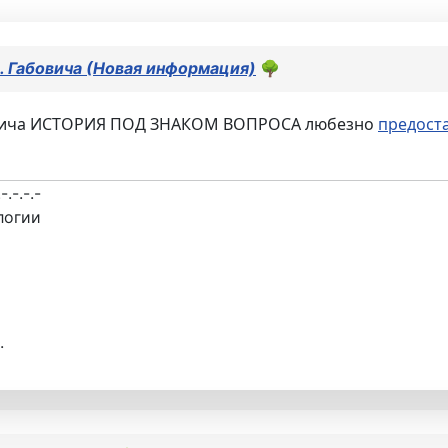
. Габовича (Новая информация)
🌳
бовича ИСТОРИЯ ПОД ЗНАКОМ ВОПРОСА любезно
предост
.-.-.-.-
логии
.