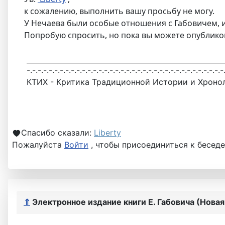
к сожалению, выполнить вашу просьбу не могу.
У Нечаева были особые отношения с Габовичем, и 
Попробую спросить, но пока вы можете опубликов
-.-.-.-.-.-.-.-.-.-.-.-.-.-.-.-.-.-.-.-.-.-.-.-.-.-.-.-.-.-.-.-.-.-.-.-
КТИХ - Критика Традиционной Истории и Хроно
Спасибо сказали:
Liberty
Пожалуйста
Войти
, чтобы присоединиться к беседе
⇑
Электронное издание книги Е. Габовича (Нова