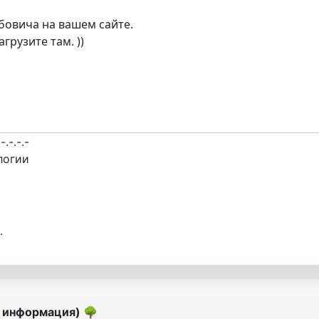
бовича на вашем сайте.
грузите там. ))
.-.-.-.-
логии
.
я информация)
🌳