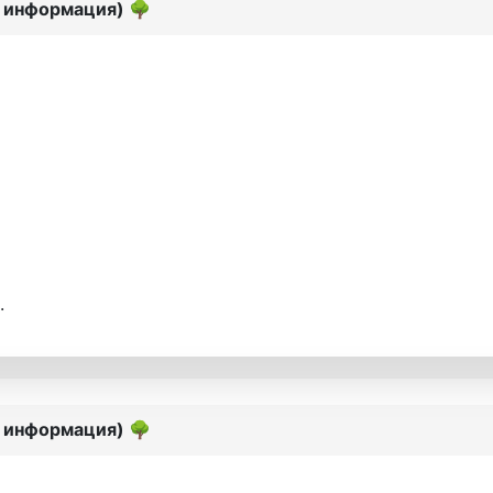
я информация)
🌳
.
я информация)
🌳