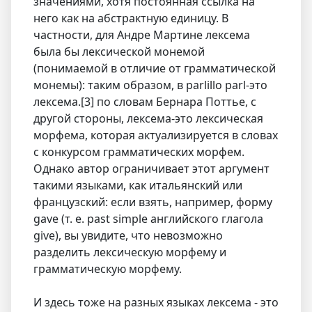
значениями, хотя постоянная ссылка на
него как на абстрактную единицу. В
частности, для Андре Мартине лексема
была бы лексической монемой
(понимаемой в отличие от грамматической
монемы): таким образом, в parlillo parl-это
лексема.[3] по словам Бернара Поттье, с
другой стороны, лексема-это лексическая
морфема, которая актуализируется в словах
с конкурсом грамматических морфем.
Однако автор ограничивает этот аргумент
такими языками, как итальянский или
французский: если взять, например, форму
gave (т. е. past simple английского глагола
give), вы увидите, что невозможно
разделить лексическую морфему и
грамматическую морфему.
И здесь тоже на разных языках лексема - это