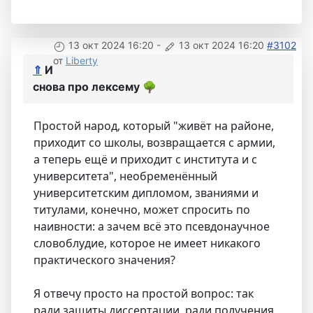
13 окт 2024 16:20
-
13 окт 2024 16:20
#3102
от
Liberty
⇑
И
снова про лексему
🌳
Простой народ, который "живёт на районе,
приходит со школы, возвращается с армии,
а теперь ещё и приходит с института и с
университета", необременённый
университетским дипломом, званиями и
титулами, конечно, может спросить по
наивности: а зачем всё это псевдонаучное
словоблудие, которое не имеет никакого
практического значения?
Я отвечу просто на простой вопрос: так
ради защиты диссертации, ради получения