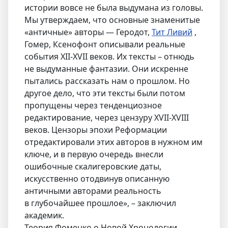
истории вовсе не была выдумана из головы.
Мы утверждаем, что основные знаменитые
«античные» авторы — Геродот,
Тит Ливий
,
Гомер, Ксенофонт описывали реальные
события XII-XVII веков. Их тексты – отнюдь
не выдуманные фантазии. Они искренне
пытались рассказать нам о прошлом. Но
другое дело, что эти тексты были потом
пропущены через тенденциозное
редактирование, через цензуру XVII-XVIII
веков. Цензоры эпохи Реформации
отредактировали этих авторов в нужном им
ключе, и в первую очередь внесли
ошибочные скалигеровские даты,
искусственно отодвинув описанную
античными авторами реальность
в глубочайшее прошлое», – заключил
академик.
Теория Фоменко о Новой Хронологии