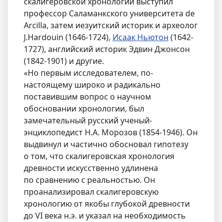
скалигеровской хронологии выступил
профессор Саламанкского университета de
Arcilla, затем иезуитский историк и археолог
J.Hardouin (1646-1724),
Исаак Ньютон
(1642-
1727), английский историк Эдвин Джонсон
(1842-1901) и другие.
«Но первым исследователем, по-
настоящему широко и радикально
поставившим вопрос о научном
обосновании хронологии, был
замечательный русский ученый-
энциклопедист Н.А. Морозов (1854-1946). Он
выдвинул и частично обосновал гипотезу
о том, что скалигеровская хронология
древности искусственно удлинена
по сравнению с реальностью. Он
проанализировал скалигеровскую
хронологию от якобы глубокой древности
до VI века н.э. и указал на необходимость