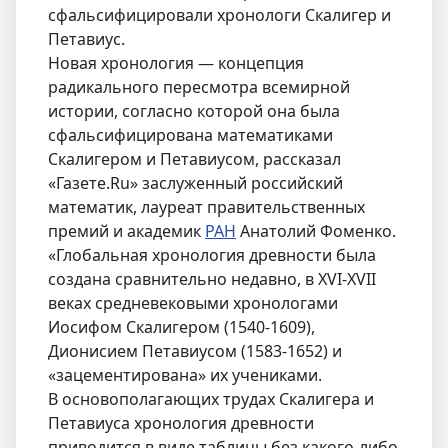
сфальсифицировали хронологи Скалигер и
Петавиус.
Новая хронология — концепция
радикального пересмотра всемирной
истории, согласно которой она была
сфальсифицирована математиками
Скалигером и Петавиусом, рассказал
«Газете.Ru» заслуженный российский
математик, лауреат правительственных
премий и академик
РАН
Анатолий Фоменко.
«Глобальная хронология древности была
создана сравнительно недавно, в XVI-XVII
веках средневековыми хронологами
Иосифом Скалигером (1540-1609),
Дионисием Петавиусом (1583-1652) и
«зацементирована» их учениками.
В основополагающих трудах Скалигера и
Петавиуса хронология древности
приводится в виде таблицы без какого-либо