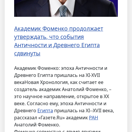
Академик Фоменко продолжает
утверждать, что события
Античности и Древнего Египта
сдвинуты
Академик Фоменко: эпоха Античности и
Древнего Египта пришлась на XI-XVII
векаНовая Хронология, как считает ее
создатель академик Анатолий Фоменко, –
это научное направление, открытое в XX
веке. Согласно ему, эпоха Античности и
Древнего
Египта
пришлась на XI--XVII века,
рассказал «Газете.Ru» академик
РАН
Анатолий Фоменко.
Фоменко совместно с двумя другими