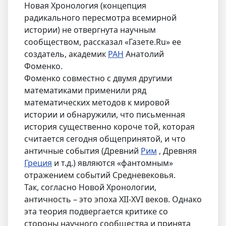
Новая Хронология (концепция
радикального пересмотра всемирной
истории) не отвергнута научным
сообществом, рассказал «Газете.Ru» ее
создатель, академик
РАН
Анатолий
Фоменко.
Фоменко совместно с двумя другими
математиками применили ряд
математических методов к мировой
истории и обнаружили, что письменная
история существенно короче той, которая
считается сегодня общепринятой, и что
античные события (Древний
Рим
, Древняя
Греция
и т.д.) являются «фантомным»
отражением событий Средневековья.
Так, согласно Новой Хронологии,
античность – это эпоха XII-XVI веков. Однако
эта теория подвергается критике со
стороны научного сообщества и принята