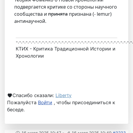
подвергается критике со стороны научного
сообщества и
принята
признана (- lemur)
антинаучной.
-.-.-.-.-.-.-.-.-.-.-.-.-.-.-.-.-.-.-.-.-.-.-.-.-.-.-.-.-.-.-.-.-.-.-.-
КТИХ - Критика Традиционной Истории и
Хронологии
Спасибо сказали:
Liberty
Пожалуйста
Войти
, чтобы присоединиться к
беседе.
16 март 2025 10:47
-
16 март 2025 10:49
#3233