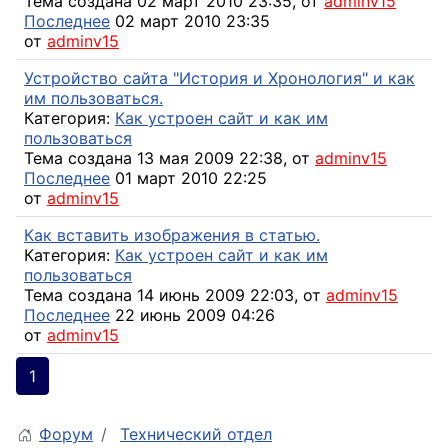
Тема создана 02 март 2010 23:35, от
adminv15
Последнее
02 март 2010 23:35
от
adminv15
Устройство сайта "История и Хронология" и как
им пользоваться.
Категория:
Как устроен сайт и как им
пользоваться
Тема создана 13 мая 2009 22:38, от
adminv15
Последнее
01 март 2010 22:25
от
adminv15
Как вставить изображения в статью.
Категория:
Как устроен сайт и как им
пользоваться
Тема создана 14 июнь 2009 22:03, от
adminv15
Последнее
22 июнь 2009 04:26
от
adminv15
1
Форум
Технический отдел