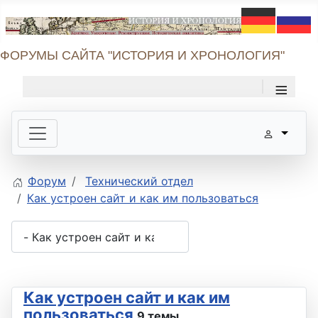
ФОРУМЫ САЙТА "ИСТОРИЯ И ХРОНОЛОГИЯ"
≡
Форум
Технический отдел
Как устроен сайт и как им пользоваться
Как устроен сайт и как им
пользоваться
9 темы