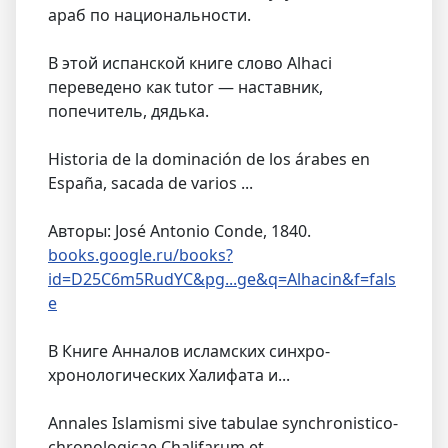
араб по национальности.
В этой испанской книге слово Alhaci
переведено как tutor — наставник,
попечитель, дядька.
Historia de la dominación de los árabes en
España, sacada de varios ...
Авторы: José Antonio Conde, 1840.
books.google.ru/books?
id=D25C6m5RudYC&pg...ge&q=Alhacin&f=fals
e
В Книге Анналов исламских синхро-
хронологических Халифата и...
Annales Islamismi sive tabulae synchronistico-
chronologicae Chalifarum et ...