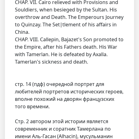
CHAP. VII. Cairo relieved with Provisions and
Souldiers, when besieged by the Sultan. His
overthrow and Death. The Emperours Journey
to Quinzay. The Set∣tlement of his affairs in
China.
CHAP. VIII. Callepin, Bajazet's Son promoted to
the Empire, after his Fathers death. His War
with Tamerlan. He is defeated by Axalla.
Tamerlan's sickness and death.
стр. 14 (пдф) очередной портрет для
любителей портретов исторических героев,
вполне похожий на дворян французских
того времени.
Стр. 2 автором этой истории является
современник и соратник Тамерлана по
имени Аль-Гасан (Alhacin), мусульманин