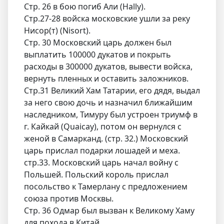
Стр. 26 в бою погиб Али (Hally).
Стр.27-28 войска московские ушли за реку
Нисор(т) (Nisort).
Стр. 30 Московский царь должен был
выплатить 100000 дукатов и покрыть
расходы в 300000 дукатов, вывести войска,
вернуть пленных и оставить заложников.
Стр.31 Великий Хам Татарии, его дядя, выдал
за него свою дочь и назначил ближайшим
наследником, Тимуру был устроен триумф в
г. Кайкай (Quaicay), потом он вернулся с
женой в Самарканд. (стр. 32.) Московский
царь прислал подарки лошадей и меха.
стр.33. Московский царь начал войну с
Польшей. Польский король прислал
посольство к Тамерлану с предложением
союза против Москвы.
Стр. 36 Одмар был вызван к Великому Хаму
для похода в Китай.