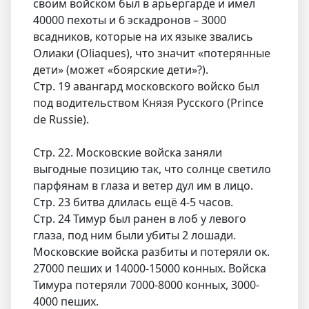
своим войском был в арьергарде и имел
40000 пехоты и 6 эскадронов – 3000
всадников, которые на их языке звались
Олиаки (Oliaques), что значит «потерянные
дети» (может «боярские дети»?).
Стр. 19 авангард московского войско был
под водительством Князя Русского (Prince
de Russie).
Стр. 22. Московские войска заняли
выгодные позицию так, что солнце светило
парфянам в глаза и ветер дул им в лицо.
Стр. 23 битва длилась ещё 4-5 часов.
Стр. 24 Тимур был ранен в лоб у левого
глаза, под ним были убиты 2 лошади.
Московские войска разбиты и потеряли ок.
27000 пеших и 14000-15000 конных. Войска
Тимура потеряли 7000-8000 конных, 3000-
4000 пеших.