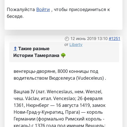
Пожалуйста
Войти
, чтобы присоединиться к
беседе.
12 июнь 2019 13:10
#1251
от
Liberty
⇑
Такие разные
Истории Тамерлана
🌳
венгерцы-дворяне, 8000 конницы под
водительством Вюдселеуса (Vudeceleus) .
Вацлав IV (лат. Wenceslaus, нем. Wenzel,
чеш. Václav, итал. Venceslao; 26 февраля
1361, Нюрнберг — 16 августа 1419, замок
Нови-Град-у-Кунратиц, Прага) — король
Германии (формально Римский король -
кесарь) с 1376 года под именем Венцель;