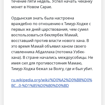
течение пяти недель. Успел начать чеканку
монет в Новом Сарае.
Ордынская знать была настроена
враждебно по отношению к Тимур-Ходже с
первых же дней царствования, чем сумел
воспользоваться беклярбек Мамай,
восставший против власти нового хана. В
это время Мамай объявил ханом своего
ставленника Абдаллаха (потомка Узбек-
хана). В стране начались междоусобицы. Не
имея сил для противостояния Мамаю,
Тимур-Ходжа бежал за Волгу, где и был убит.
ru.wikipedia.org/wiki/%D0%A2%D0%B8%D0%
BC...0-%D1%85%D0%B0%D0%BD