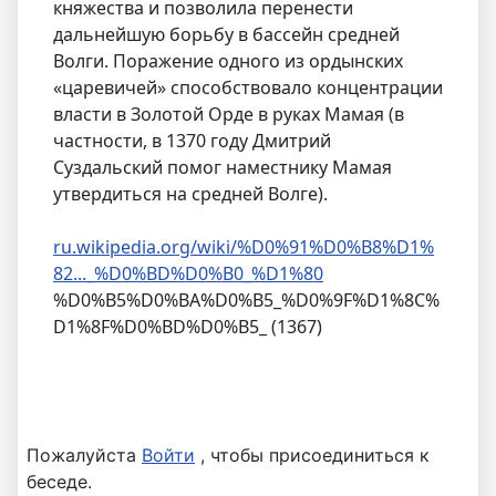
княжества и позволила перенести
дальнейшую борьбу в бассейн средней
Волги. Поражение одного из ордынских
«царевичей» способствовало концентрации
власти в Золотой Орде в руках Мамая (в
частности, в 1370 году Дмитрий
Суздальский помог наместнику Мамая
утвердиться на средней Волге).
ru.wikipedia.org/wiki/%D0%91%D0%B8%D1%
82..._%D0%BD%D0%B0_%D1%80
%D0%B5%D0%BA%D0%B5_%D0%9F%D1%8C%
D1%8F%D0%BD%D0%B5_ (1367)
Пожалуйста
Войти
, чтобы присоединиться к
беседе.