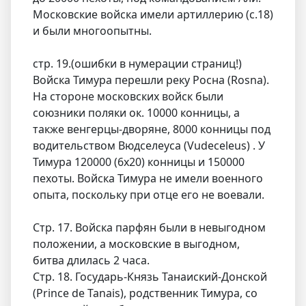
Московские войска имели артиллерию (с.18)
и были многоопытны.
стр. 19.(ошибки в нумерации страниц!)
Войска Тимура перешли реку Росна (Rosna).
На стороне московских войск были
союзники поляки ок. 10000 конницы, а
также венгерцы-дворяне, 8000 конницы под
водительством Вюдселеуса (Vudeceleus) . У
Тимура 120000 (6х20) конницы и 150000
пехоты. Войска Тимура не имели военного
опыта, поскольку при отце его не воевали.
Стр. 17. Войска парфян были в невыгодном
положении, а московские в выгодном,
битва длилась 2 часа.
Стр. 18. Государь-Князь Танаиский-Донской
(Prince de Tanais), родственник Тимура, со