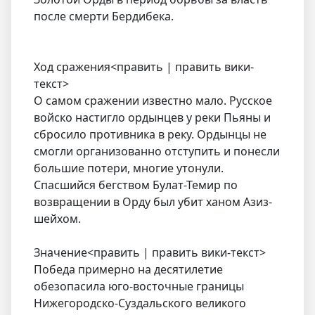
после смерти Бердибека.
Ход сражения<править | править вики-
текст>
О самом сражении известно мало. Русское
войско настигло ордынцев у реки Пьяны и
сбросило противника в реку. Ордынцы не
смогли организованно отступить и понесли
большие потери, многие утонули.
Спасшийся бегством Булат-Темир по
возвращении в Орду был убит ханом Азиз-
шейхом.
Значение<править | править вики-текст>
Победа примерно на десятилетие
обезопасила юго-восточные границы
Нижегородско-Суздальского великого