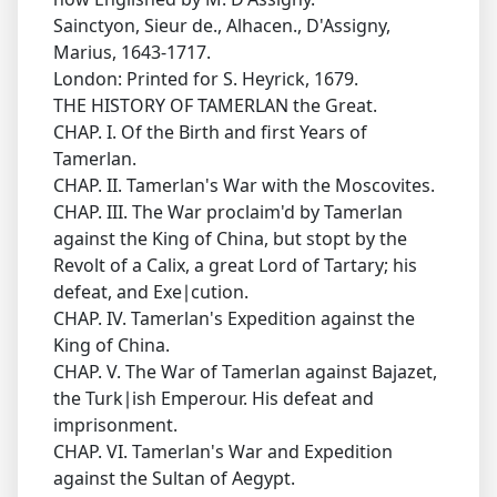
Sainctyon, Sieur de., Alhacen., D'Assigny,
Marius, 1643-1717.
London: Printed for S. Heyrick, 1679.
THE HISTORY OF TAMERLAN the Great.
CHAP. I. Of the Birth and first Years of
Tamerlan.
CHAP. II. Tamerlan's War with the Moscovites.
CHAP. III. The War proclaim'd by Tamerlan
against the King of China, but stopt by the
Revolt of a Calix, a great Lord of Tartary; his
defeat, and Exe∣cution.
CHAP. IV. Tamerlan's Expedition against the
King of China.
CHAP. V. The War of Tamerlan against Bajazet,
the Turk∣ish Emperour. His defeat and
imprisonment.
CHAP. VI. Tamerlan's War and Expedition
against the Sultan of Aegypt.