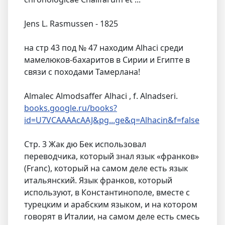
Jens L. Rasmussen - 1825
на стр 43 под № 47 находим Alhaci среди
мамелюков-бахаритов в Сирии и Египте в
связи с походами Тамерлана!
Almalec Almodsaffer Alhaci , f. Alnadseri.
books.google.ru/books?
id=U7VCAAAAcAAJ&pg...ge&q=Alhacin&f=false
Стр. 3 Жак дю Бек использовал
переводчика, который знал язык «франков»
(Franc), который на самом деле есть язык
итальянский. Язык франков, который
используют, в Константинополе, вместе с
турецким и арабским языком, и на котором
говорят в Италии, на самом деле есть смесь