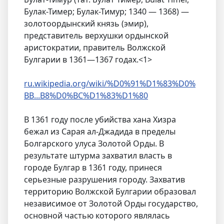
Булак-Тимер; Булак-Тимур; 1340 — 1368) —
золотоордынский князь (эмир),
представитель верхушки ордынской
аристократии, правитель Волжской
Булгарии в 1361—1367 годах.<1>
ru.wikipedia.org/wiki/%D0%91%D1%83%D0%
BB...B8%D0%BC%D1%83%D1%80
В 1361 году после убийства хана Хизра
бежал из Сарая ал-Джадида в пределы
Болгарского улуса Золотой Орды. В
результате штурма захватил власть в
городе Булгар в 1361 году, принеся
серьезные разрушения городу. Захватив
территорию Волжской Булгарии образовал
независимое от Золотой Орды государство,
основной частью которого являлась