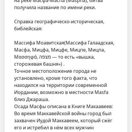
на реке Масфа-Маспа (Maspha), битва
получила название по имени реки.
Справка географическо-историческая,
библейская:
Массифа Моавитская(Массифа Галаадская,
Масфа, Мицфа, Мицфе, Мицпе, Мицпа,
Μασσηφά, מצפה — то есть «вышка,
сторожевая башня») .
Точное местоположение города не
установлено, кроме того факта, что
находился на территории современной
Иордании, возможно в местности Masfa
близ Джараша.
Осада Масфы описана в Книге Макаавеев:
Во время Маккавейской войны город был
захвачен Иудой Маккавеем, который сжёг
его и истребил в нём всех мужчин