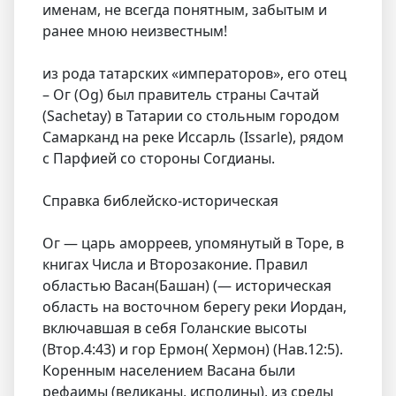
именам, не всегда понятным, забытым и
ранее мною неизвестным!
из рода татарских «императоров», его отец
– Ог (Og) был правитель страны Сачтай
(Sachetay) в Татарии со стольным городом
Самарканд на реке Иссарль (Issarle), рядом
с Парфией со стороны Согдианы.
Справка библейско-историческая
Ог — царь аморреев, упомянутый в Торе, в
книгах Числа и Второзаконие. Правил
областью Васан(Башан) (— историческая
область на восточном берегу реки Иордан,
включавшая в себя Голанские высоты
(Втор.4:43) и гор Ермон( Хермон) (Нав.12:5).
Коренным населением Васана были
рефаимы (великаны, исполины), из среды