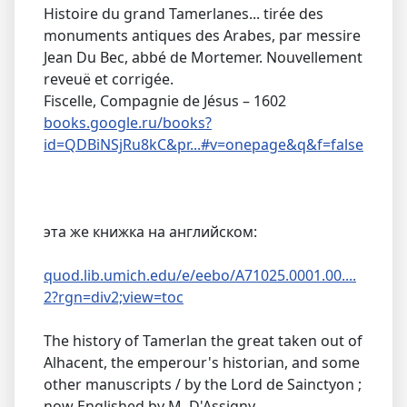
Histoire du grand Tamerlanes... tirée des
monuments antiques des Arabes, par messire
Jean Du Bec, abbé de Mortemer. Nouvellement
reveuë et corrigée.
Fiscelle, Compagnie de Jésus – 1602
books.google.ru/books?
id=QDBiNSjRu8kC&pr...#v=onepage&q&f=false
эта же книжка на английском:
quod.lib.umich.edu/e/eebo/A71025.0001.00....
2?rgn=div2;view=toc
The history of Tamerlan the great taken out of
Alhacent, the emperour's historian, and some
other manuscripts / by the Lord de Sainctyon ;
now Englished by M. D'Assigny.