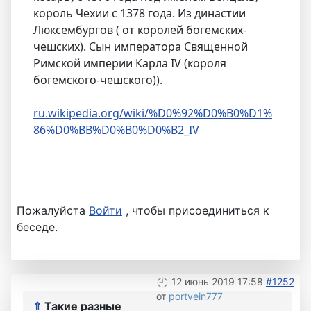
король Чехии с 1378 года. Из династии
Люксембургов ( от королей богемских-
чешских). Сын императора Священной
Римской империи Карла IV (короля
богемского-чешского)).
ru.wikipedia.org/wiki/%D0%92%D0%B0%D1%
86%D0%BB%D0%B0%D0%B2_IV
Пожалуйста
Войти
, чтобы присоединиться к
беседе.
12 июнь 2019 17:58
#1252
от
portvein777
⇑
Такие разные