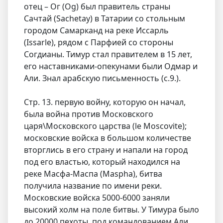
отец – Ог (Og) был правитель страны
Сачтай (Sachetay) в Татарии со стольным
городом Самарканд на реке Иссарль
(Issarle), рядом с Парфией со стороны
Согдианы. Тимур стал правителем в 15 лет,
его наставниками-опекунами были Одмар и
Али. Знал арабскую письменность (с.9.).
Стр. 13. первую войну, которую он начал,
была война против Московского
царя\Московского царства (le Moscovite);
московские войска в большом количестве
вторглись в его страну и напали на город
под его властью, который находился на
реке Масфа-Маспа (Maspha), битва
получила название по имени реки.
Московские войска 5000-6000 заняли
высокий холм на поле битвы. У Тимура было
до 20000 пехоты, под командованием Али.