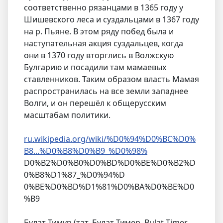
соответственно рязанцами в 1365 году у
Шишевского леса и суздальцами в 1367 году
на р. Пьяне. В этом ряду побед была и
наступательная акция суздальцев, когда
они в 1370 году вторглись в Волжскую
Булгарию и посадили там мамаевых
ставленников. Таким образом власть Мамая
распространилась на все земли западнее
Волги, и он перешёл к общерусским
масштабам политики.
ru.wikipedia.org/wiki/%D0%94%D0%BC%D0%
B8...%D0%B8%D0%B9_%D0%98%
D0%B2%D0%B0%D0%BD%D0%BE%D0%B2%D
0%B8%D1%87_%D0%94%D
0%BE%D0%BD%D1%81%D0%BA%D0%BE%D0
%B9
Булат-Тимур (тат. Булат Тимер, Bulat Timer,